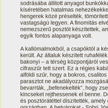
sodrásába állított anyagot bunkókka
kíséretében hatalmas nehezékekkel
hengerek közé préselték, tömörített
vastagságú legyen. A finomítás elv
nemezszerű posztót készítettek, am
egyik fontos alapanyaga volt.
A kallómalmokból, a csapóktól a k
került. Az általuk készített ruhafél
bakonyi – a térség központjáról ve
cifraszűr tett szert. Ez a régies kab
alföldi szűr, hogy a bokros, csalitos
parasztot ne akadályozza mozgásáb
bevarrták, „befenekelték”, hogy zse
kincseket rejthessenek el benne. De
és posztórátéttel díszítették, amely
országban. A betyárokat - Sobri Jóská