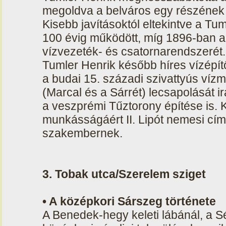
megoldva a belváros egy részének ak
Kisebb javításoktól eltekintve a Tum
100 évig működött, míg 1896-ban a v
vízvezeték- és csatornarendszerét.
Tumler Henrik később híres vízépítő-
a budai 15. századi szivattyús vízm
(Marcal és a Sárrét) lecsapolását i
a veszprémi Tűztorony építése is. 
munkásságáért II. Lipót nemesi cím
szakembernek.
3. Tobak utca/Szerelem sziget
• A középkori Sárszeg története
A Benedek-hegy keleti lábánál, a S