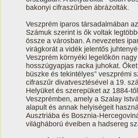
bakonyi cifraszűrben ábrázolták.
Veszprém iparos társadalmában az e
Számuk szerint is ők voltak legtöb
össze a városban. A nevezetes ipar
virágkorát a vidék jelentős juhteny
Veszprém környéki legelőkön nagy
hosszúgyapjas racka juhokat. Őket
büszke és tekintélyes” veszprémi 
cifraszűr divatvesztésével a 19. s
Helyüket és szerepüket az 1884-től
Veszprémben, amely a Szalay Istvá
alapult és annak helyiségeit haszná
Ausztriába és Bosznia-Hercegovináb
világháború éveiben a hadsereg szá