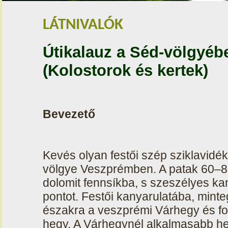
LÁTNIVALÓK
Útikalauz a Séd-völgyéb
(Kolostorok és kertek)
Bevezető
Kevés olyan festői szép sziklavidé
völgye Veszprémben. A patak 60–80
dolomit fennsíkba, s szeszélyes kan
pontot. Festői kanyarulatába, minte
északra a veszprémi Várhegy és fo
hegy. A Várhegynél alkalmasabb he