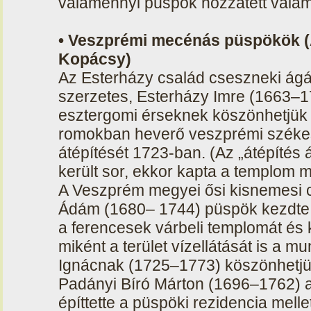
valamennyi püspök hozzátett valam
• Veszprémi mecénás püspökök (A
Kopácsy)
Az Esterházy család cseszneki ág
szerzetes, Esterházy Imre (1663–
esztergomi érseknek köszönhetjük
romokban heverő veszprémi székes
átépítését 1723-ban. (Az „átépítés 
került sor, ekkor kapta a templom 
A Veszprém megyei ősi kisnemesi 
Ádám (1680– 1744) püspök kezdte el
a ferencesek várbeli templomát és 
miként a terület vízellátását is a m
Ignácnak (1725–1773) köszönhetjü
Padányi Bíró Márton (1696–1762) a
építtette a püspöki rezidencia melle