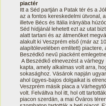
piactér
Itt a Séd partján a Patak tér és a J
az a fontos kereskedelmi útvonal,
illetve Bécs és Itália irányába húzód
Séd hídjánál lehetett ezt az utat bi
alatt tartani és az átmenőket megvá
alakult ki Veszprém első (már az 10
alapítólevelében említett) piactere, 
Beszédkő nevű piacként emlegetne
A Beszédkő elnevezést a várhegy 
kapta, amely alkalmas volt arra, h
sokasághoz. Vásárok napján ugyanis
ahol ügyes-bajos dolgaikat is elre
Veszprém másik piaca a Várhegytől
volt. Felváltva hol itt, hol ott tarto
piacon szerdán, a mai Óváros téren
szombaton tartották a heti piacot. 