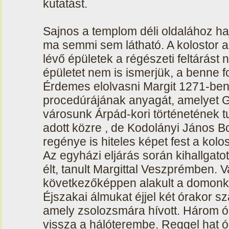
kutatást.
Sajnos a templom déli oldalához ha
ma semmi sem látható. A kolostor al
lévő épületek a régészeti feltárást 
épületet nem is ismerjük, a benne fo
Érdemes elolvasni Margit 1271-ben
procedúrájának anyagát, amelyet G
városunk Árpád-kori történetének tud
adott közre , de Kodolányi János 
regénye is hiteles képet fest a kolo
Az egyházi eljárás során kihallgato
élt, tanult Margittal Veszprémben. V
következőképpen alakult a domonk
Éjszakai álmukat éjjel két órakor s
amely zsolozsmára hívott. Három ó
vissza a hálóterembe. Reggel hat ó