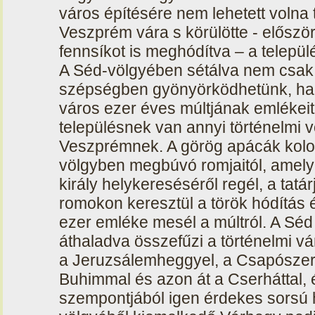
város építésére nem lehetett volna ta
Veszprém vára s körülötte - előszö
fennsíkot is meghódítva – a települ
A Séd-völgyében sétálva nem csak
szépségben gyönyörködhetünk, han
város ezer éves múltjának emlékei
településnek van annyi történelmi
Veszprémnek. A görög apácák kolos
völgyben megbúvó romjaitól, amely 
király helykereséséről regél, a tatárj
romokon keresztül a török hódítás 
ezer emléke mesél a múltról. A Séd 
áthaladva összefűzi a történelmi v
a Jeruzsálemheggyel, a Csapószert
Buhimmal és azon át a Cserháttal, 
szempontjából igen érdekes sorsú h