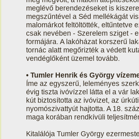
meglévő berendezéseket is kiszere
megszűntével a Séd mellékágát viss
malomárkot feltöltötték, eltűntetve 
csak nevében - Szerelem sziget - e
formájára. A lakóházat korszerű laká
tornác alatt megőrizték a védett ku
vendéglőként üzemel tovább.
• Tumler Henrik és György vízem
Íme az egyszerű, leleményes szerk
évig tiszta ivóvízzel látta el a vár la
kút biztosította az ivóvizet, az úrkú
nyomószivattyút hajtotta. A 18. sz
maga korában rendkívüli teljesítmé
Kitalálója Tumler György ezermeste