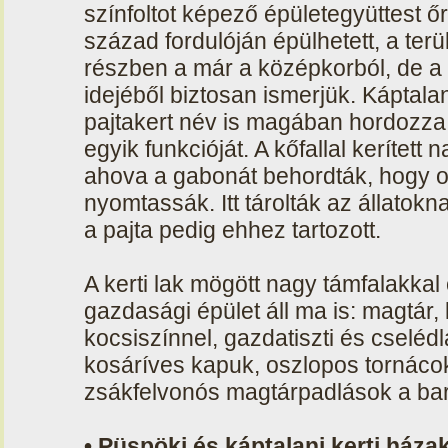
színfoltot képező épületegyüttest ő
század fordulóján épülhetett, a terü
részben a már a középkorból, de a t
idejéből biztosan ismerjük. Káptalan
pajtakert név is magában hordozz
egyik funkcióját. A kőfallal kerített n
ahova a gabonát behordták, hogy ott 
nyomtassák. Itt tárolták az állatok
a pajta pedig ehhez tartozott.
A kerti lak mögött nagy támfalakka
gazdasági épület áll ma is: magtár, 
kocsiszínnel, gazdatiszti és cseléd
kosáríves kapuk, oszlopos tornácok
zsákfelvonós magtárpadlások a bar
• Püspöki és káptalani kerti ház