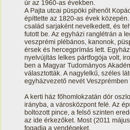
úr az 1960-as években.
A Pajta utcai püspöki pihenőt Kop
építtette az 1820-as évek közepén
család sarjaként nevelkedett, és t
futott be. Az egyházi ranglétrán a 
veszprémi plébános, kanonok, püsp
érsek és hercegprímás lett. Egyházi
nyelvújítás lelkes pártfogója volt,
ben a Magyar Tudományos Akadémia 
választották. A nagylelkű, széles lát
egyházvezető nevét Veszprémben té
A kerti ház főhomlokzatán dór oszlo
irányba, a városközpont felé. Az ép
boltozott pince, a felső szinten ere
az ide érkezőket. Most (2011 máju
fogadja a vendégeket.