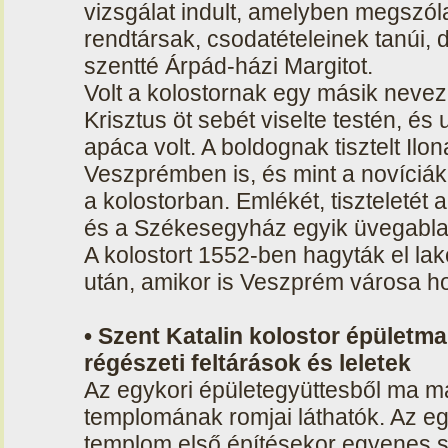
vizsgálat indult, amelyben megszóla
rendtársak, csodatételeinek tanúi,
szentté Árpád-házi Margitot.
Volt a kolostornak egy másik neveze
Krisztus öt sebét viselte testén, 
apáca volt. A boldognak tisztelt Ilona
Veszprémben is, és mint a novíciák
a kolostorban. Emlékét, tiszteletét 
és a Székesegyház egyik üvegabla
A kolostort 1552-ben hagyták el la
után, amikor is Veszprém városa ho
• Szent Katalin kolostor épület
régészeti feltárások és leletek
Az egykori épületegyüttesből ma má
templomának romjai láthatók. Az egy
templom első építésekor egyenes s