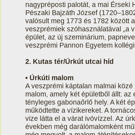
nagypréposti palotát, a mai Érseki H
Pészaki Bajzáth József (1720–1802
valósult meg 1773 és 1782 között a
veszprémiek szóhasználatával „a v
épület, az új szeminárium, papneve
veszprémi Pannon Egyetem kollég
2. Kutas tér/Úrkút utcai híd
• Úrkúti malom
A veszprémi káptalan malmai közé t
malom, amely két épületből állt: az 
tényleges gabonaőrlő hely. A két ép
működtette a vízikereket. A tornácos
vize látta el a várat ivóvízzel. Az 
években még darálómalomként műk
még megvolt, a malom átépítésekor 