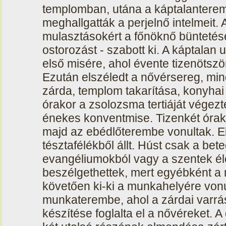
templomban, utána a káptalantere
meghallgatták a perjelnő intelmeit. 
mulasztásokért a főnöknő büntetések
ostorozást - szabott ki. A káptala
első misére, ahol évente tizenötszö
Ezután elszéledt a nővérsereg, mi
zárda, templom takarítása, konyha
órakor a zsolozsma tertiáját végezt
énekes konventmise. Tizenkét órak
majd az ebédlőterembe vonultak. Eb
tésztafélékből állt. Húst csak a bet
evangéliumokból vagy a szentek éle
beszélgethettek, mert egyébként a m
követően ki-ki a munkahelyére vonu
munkaterembe, ahol a zárdai varrá
készítése foglalta el a nővéreket. 