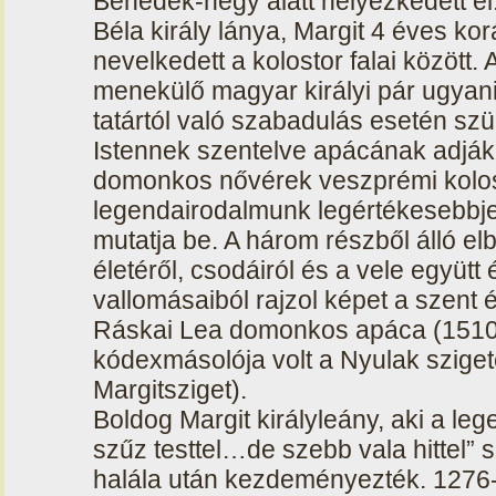
Benedek-hegy alatt helyezkedett el.
Béla király lánya, Margit 4 éves kor
nevelkedett a kolostor falai között.
menekülő magyar királyi pár ugyani
tatártól való szabadulás esetén s
Istennek szentelve apácának adják.
domonkos nővérek veszprémi kolos
legendairodalmunk legértékesebbje
mutatja be. A három részből álló el
életéről, csodáiról és a vele együt
vallomásaiból rajzol képet a szent é
Ráskai Lea domonkos apáca (1510
kódexmásolója volt a Nyulak szige
Margitsziget).
Boldog Margit királyleány, aki a le
szűz testtel…de szebb vala hittel” 
halála után kezdeményezték. 1276-