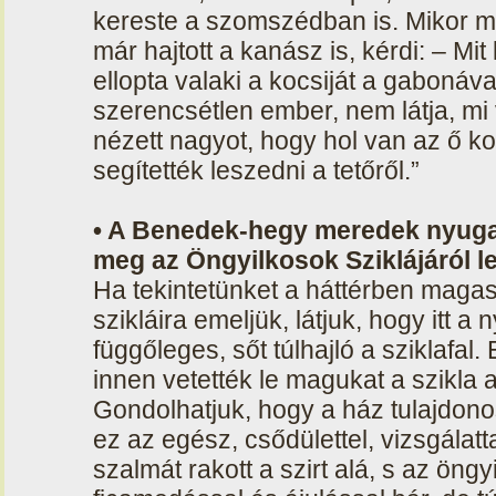
kereste a szomszédban is. Mikor má
már hajtott a kanász is, kérdi: – Mi
ellopta valaki a kocsiját a gabonáv
szerencsétlen ember, nem látja, mi
nézett nagyot, hogy hol van az ő k
segítették leszedni a tetőről.”
• A Benedek-hegy meredek nyugat
meg az Öngyilkosok Sziklájáról 
Ha tekintetünket a háttérben mag
szikláira emeljük, látjuk, hogy itt a 
függőleges, sőt túlhajló a sziklafal.
innen vetették le magukat a szikla a
Gondolhatjuk, hogy a ház tulajdono
ez az egész, csődülettel, vizsgála
szalmát rakott a szirt alá, s az öngy