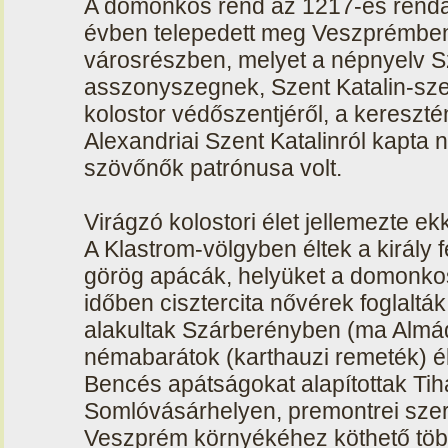
A domonkos rend az 1217-es renda
évben telepedett meg Veszprémben,
városrészben, melyet a népnyelv S
asszonyszegnek, Szent Katalin-szeg
kolostor védőszentjéről, a keresztény
Alexandriai Szent Katalinról kapta 
szövőnők patrónusa volt.
Virágzó kolostori élet jellemezte e
A Klastrom-völgyben éltek a király 
görög apácák, helyüket a domonkos
időben cisztercita nővérek foglaltá
alakultak Szárberényben (ma Almá
némabarátok (karthauzi remeték) é
Bencés apátságokat alapítottak Ti
Somlóvásárhelyen, premontrei szer
Veszprém környékéhez köthető töb