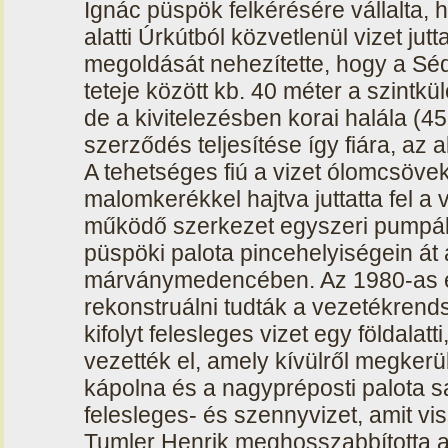
Ignác püspök felkérésére vállalta, 
alatti Úrkútból közvetlenül vizet jutta
megoldását nehezítette, hogy a Séd
teteje között kb. 40 méter a szintkül
de a kivitelezésben korai halála (4
szerződés teljesítése így fiára, az
A tehetséges fiú a vizet ólomcsöve
malomkerékkel hajtva juttatta fel a
működő szerkezet egyszeri pumpálása
püspöki palota pincehelyiségein át a
márványmedencében. Az 1980-as é
rekonstruálni tudták a vezetékrend
kifolyt felesleges vizet egy földalat
vezették el, amely kívülről megkerü
kápolna és a nagypréposti palota sar
felesleges- és szennyvizet, amit vi
Tumler Henrik meghosszabbította a 