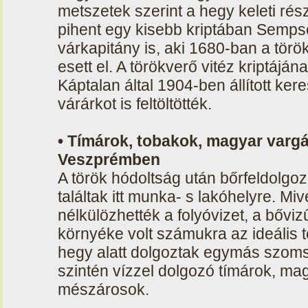
metszetek szerint a hegy keleti rész
pihent egy kisebb kriptában Semp
várkapitány is, aki 1680-ban a török
esett el. A törökverő vitéz kriptáj
Káptalan által 1904-ben állított kere
várárkot is feltöltötték.
• Tímárok, tobakok, magyar varg
Veszprémben
A török hódoltság után bőrfeldolgoz
találtak itt munka- s lakóhelyre. 
nélkülözhették a folyóvizet, a bőv
környéke volt számukra az ideális t
hegy alatt dolgoztak egymás szom
szintén vízzel dolgozó tímárok, ma
mészárosok.