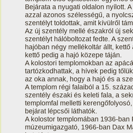
Bejárata a nyugati oldalon nyílott.
azzal azonos szélességű, a nyolcsz
szentélyt toldottak, amit kívülről t
Az új szentély mellé északról új sekr
szentélyt hálóboltozat fedte. A szen
hajóban négy mellékoltár állt, kettő 
kettő pedig a hajó közepe táján.
A kolostori templomokban az apácá
tartózkodhattak, a hívek pedig tőlü
az oka annak, hogy a hajó és a sz
A templom régi falaiból a 15. száz
szentély északi és keleti fala, a sek
templomfal melletti kerengőfolyosó,
bejárat lépcsői láthatók.
A kolostor templomában 1936-ban
múzeumigazgató, 1966-ban Dax Mar