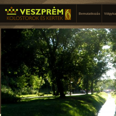
Bemutatkozás
Völgykal