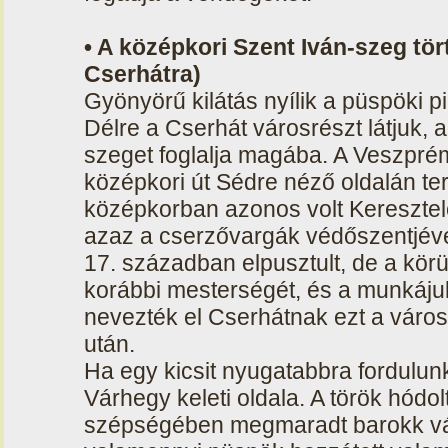
• A középkori Szent Iván-szeg tört
Cserhátra)
Gyönyörű kilátás nyílik a püspöki p
Délre a Cserhát városrészt látjuk, 
szeget foglalja magába. A Veszpré
középkori út Sédre néző oldalán terü
középkorban azonos volt Keresztelő
azaz a cserzővargák védőszentjév
17. században elpusztult, de a körü
korábbi mesterségét, és a munkáju
nevezték el Cserhátnak ezt a város
után.
Ha egy kicsit nyugatabbra fordulunk
Várhegy keleti oldala. A török hódol
szépségében megmaradt barokk vár