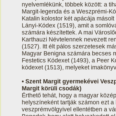
nyelvemlékünk, többek között: a tiha
Margit-legenda és a Weszprémi-Kóde
Katalin kolostor két apácája másolt
Lányi-Kódex (1519), amit a somlóv
számára készítettek. A mai Városlő
Karthauzi Névtelennek nevezett rem
(1527). Itt élt pálos szerzetesek má
Magyar Benigna számára becses m
Festetics Kódexet (1493), a Peer 
kódexet (1513), melyeket imakönyv
• Szent Margit gyermekévei Vesz
Margit körüli csodák)
Érthető tehát, hogy a magyar közép
helyszíneként tartják számon ezt a k
veszprémvölgyivel ellentétben a vá