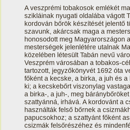
A veszprémi tobakosok emlékét ma
szikláinak nyugati oldalába vágott 
kordován bőrök készítését jelentő 
szavunk, akárcsak maga a mestersé
honosodott meg Magyarországon a
mesterségek jelenlétére utalnak M
közelében létesült Tabán nevű váro
Veszprém városában a tobakos-céh
tartozott, jegyzőkönyvét 1692 óta 
főként a kecske, a birka, a juh és a
ki; a kecskebőrt viszonylag vasta
a birka-, a juh-, meg báránybőrök
szattyánná, irhává. A kordovánt a 
használták felső bőrnek a csizmákh
papucsokhoz; a szattyánt főként as
csizmák felsőrészéhez és mindenf