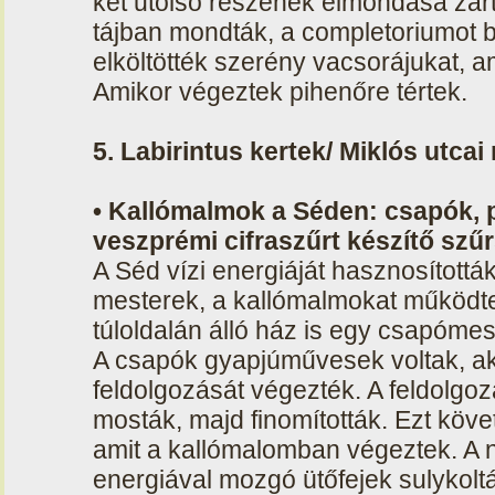
két utolsó részének elmondása zárt
tájban mondták, a completoriumot b
elköltötték szerény vacsorájukat, am
Amikor végeztek pihenőre tértek.
5. Labirintus kertek/ Miklós utca
• Kallómalmok a Séden: csapók, p
veszprémi cifraszűrt készítő szű
A Séd vízi energiáját hasznosítottá
mesterek, a kallómalmokat működtet
túloldalán álló ház is egy csapómes
A csapók gyapjúművesek voltak, akik
feldolgozását végezték. A feldolgoza
mosták, majd finomították. Ezt köve
amit a kallómalomban végeztek. A 
energiával mozgó ütőfejek sulykoltá