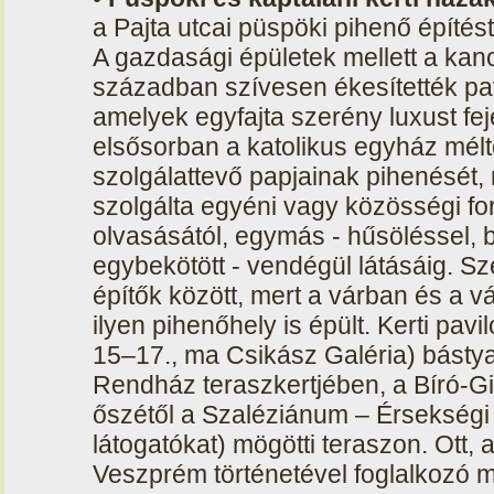
a Pajta utcai püspöki pihenő építést
A gazdasági épületek mellett a kan
században szívesen ékesítették pav
amelyek egyfajta szerény luxust fej
elsősorban a katolikus egyház mél
szolgálattevő papjainak pihenését, 
szolgálta egyéni vagy közösségi fo
olvasásától, egymás - hűsöléssel,
egybekötött - vendégül látásáig. Sz
építők között, mert a várban és a v
ilyen pihenőhely is épült. Kerti pavi
15–17., ma Csikász Galéria) básty
Rendház teraszkertjében, a Bíró-G
őszétől a Szaléziánum – Érsekségi 
látogatókat) mögötti teraszon. Ott, a
Veszprém történetével foglalkozó 