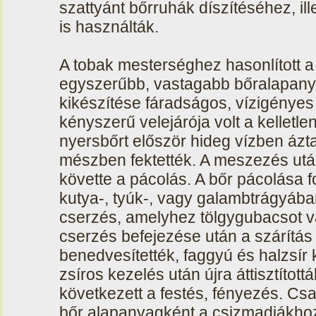
szattyánt bőrruhák díszítéséhez, il
is használták.
A tobak mesterséghez hasonlított a
egyszerűbb, vastagabb bőralapanyago
kikészítése fáradságos, vízigénye
kényszerű velejárója volt a kelletl
nyersbőrt először hideg vízben ázt
mészben fektették. A meszezés után t
követte a pácolás. A bőr pácolása f
kutya-, tyúk-, vagy galambtrágyában
cserzés, amelyhez tölgygubacsot v
cserzés befejezése után a szárítás 
benedvesítették, faggyú és halzsír
zsíros kezelés után újra áttisztítot
következett a festés, fényezés. Csak
bőr alapanyagként a csizmadiákhoz,