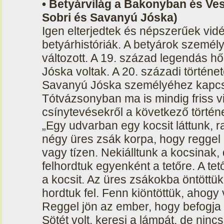
• Betyárvilág a Bakonyban és Ves
Sobri és Savanyú Jóska)
Igen elterjedtek és népszerűek vi
betyárhistóriák. A betyárok szemé
változott. A 19. század legendás hős
Jóska voltak. A 20. századi törté
Savanyú Jóska személyéhez kapcso
Tótvázsonyban ma is mindig friss v
csínytevésekről a következő történet
„Egy udvarban egy kocsit láttunk, r
négy üres zsák korpa, hogy regge
vagy tízen. Nekiálltunk a kocsinak
felhordtuk egyenként a tetőre. A te
a kocsit. Az üres zsákokba öntöttü
hordtuk fel. Fenn kiöntöttük, ahogy 
Reggel jön az ember, hogy befogja
Sötét volt, keresi a lámpát, de nincs