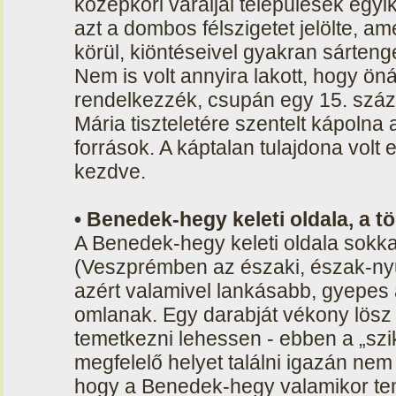
középkori váraljai települések egy
azt a dombos félszigetet jelölte, am
körül, kiöntéseivel gyakran sárteng
Nem is volt annyira lakott, hogy ö
rendelkezzék, csupán egy 15. száz
Mária tiszteletére szentelt kápolna 
források. A káptalan tulajdona volt 
kezdve.
• Benedek-hegy keleti oldala, a t
A Benedek-hegy keleti oldala sokk
(Veszprémben az északi, észak-nyug
azért valamivel lankásabb, gyepes a
omlanak. Egy darabját vékony lösz 
temetkezni lehessen - ebben a „szi
megfelelő helyet találni igazán nem
hogy a Benedek-hegy valamikor tem