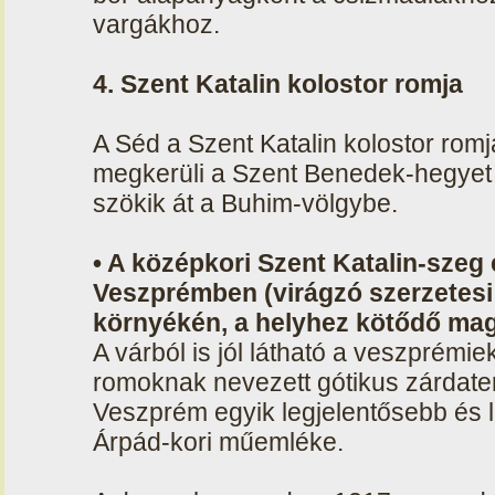
vargákhoz.
4. Szent Katalin kolostor romja
A Séd a Szent Katalin kolostor romj
megkerüli a Szent Benedek-hegyet 
szökik át a Buhim-völgybe.
• A középkori Szent Katalin-sze
Veszprémben (virágzó szerzetesi
környékén, a helyhez kötődő ma
A várból is jól látható a veszprémi
romoknak nevezett gótikus zárdat
Veszprém egyik legjelentősebb és 
Árpád-kori műemléke.