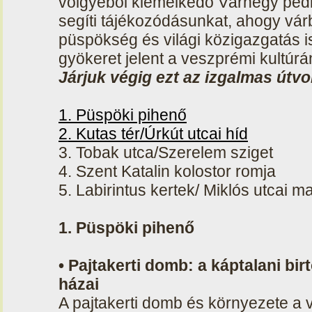
völgyéből kiemelkedő Várhegy pedi
segíti tájékozódásunkat, ahogy vár
püspökség és világi közigazgatás is
gyökeret jelent a veszprémi kultúrá
Járjuk végig ezt az izgalmas útvo
1. Püspöki pihenő
2. Kutas tér/Úrkút utcai híd
3. Tobak utca/Szerelem sziget
4. Szent Katalin kolostor romja
5. Labirintus kertek/ Miklós utcai 
1. Püspöki pihenő
• Pajtakerti domb: a káptalani b
házai
A pajtakerti domb és környezete a 