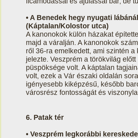
ficamodással és ájulással bár, de tú
• A Benedek hegy nyugati lábánál
(Káptalan/Kolostor utca)
A kanonokok külön házakat épített
majd a váralján. A kanonokok szám
ről 36-ra emelkedett, ami szintén 
jelezte. Veszprém a törökvilág elő
püspöksége volt. A káptalan tagja
volt, ezek a Vár északi oldalán sora
igényesebb kiképzésű, később baro
városrész fontosságát és viszonyl
6. Patak tér
• Veszprém legkorábbi keresked