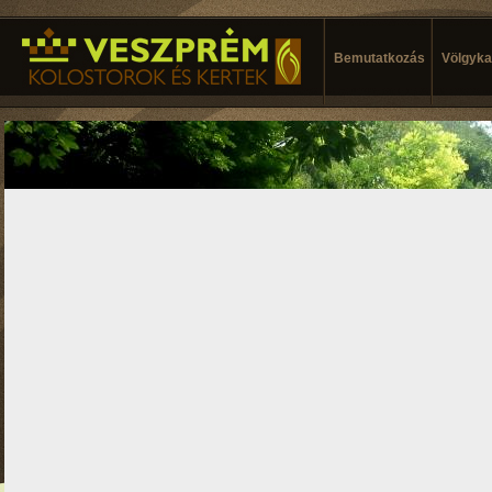
Bemutatkozás
Völgykal