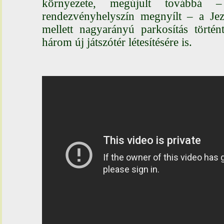
környezete, megújult továbbá 
rendezvényhelyszín megnyílt – a J
mellett nagyarányú parkosítás történ
három új játszótér létesítésére is.