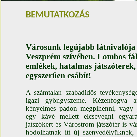
BEMUTATKOZÁS
Városunk legújabb látnivalója
Veszprém szívében. Lombos fá
emlékek, hatalmas játszóterek,
egyszerűen csábít!
A
számtalan szabadidős tevékenység
igazi gyöngyszeme. Kézenfogva an
kényelmes padon megpihenni, vagy 
egy kávé mellett elcsevegni egya
játszókert és Várostrom játszótér is v
hódolhatnak itt új szenvedélyüknek,