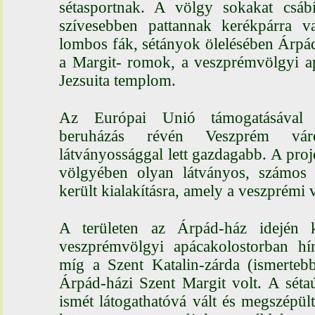
sétasportnak. A völgy sokakat csáb
szívesebben pattannak kerékpárra 
lombos fák, sétányok ölelésében Árp
a Margit- romok, a veszprémvölgyi ap
Jezsuita templom.
Az Európai Unió támogatásával m
beruházás révén Veszprém város
látványossággal lett gazdagabb. A pro
völgyében olyan látványos, számos 
került kialakításra, amely a veszprémi vá
A területen az Árpád-ház idején 
veszprémvölgyi apácakolostorban hím
míg a Szent Katalin-zárda (ismerteb
Árpád-házi Szent Margit volt. A séta
ismét látogathatóvá vált és megszépü