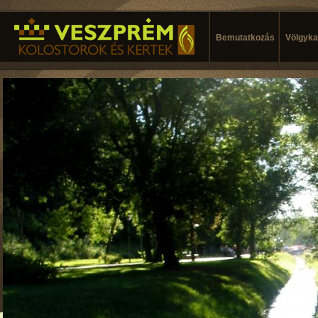
Bemutatkozás
Völgykal